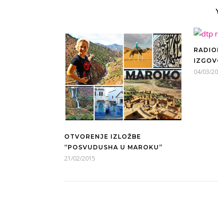
RADION
IZGOV
04/03/2
OTVORENJE IZLOŽBE
“POSVUDUSHA U MAROKU”
21/02/2015