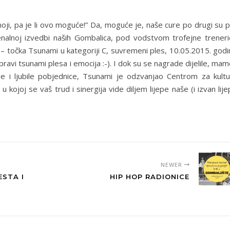
moji, pa je li ovo moguće!” Da, moguće je, naše cure po drugi su 
lnoj izvedbi naših Gombalica, pod vodstvom trofejne treneri
iku – točka Tsunami u kategoriji C, suvremeni ples, 10.05.2015. god
pravi tsunami plesa i emocija :-). I dok su se nagrade dijelile, mam
lile i ljubile pobjednice, Tsunami je odzvanjao Centrom za kultu
ojoj se vaš trud i sinergija vide diljem lijepe naše (i izvan lij
NEWER
STA I
HIP HOP RADIONICE