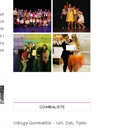
put
ce
ine
e i
ru
epe
GOMBALIŠTE
Udruga Gombalište – Um, Duh, Tijelo