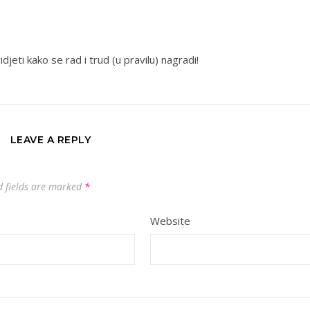
idjeti kako se rad i trud (u pravilu) nagradi!
LEAVE A REPLY
d fields are marked
*
Website