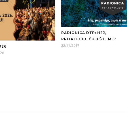
RADIONICA DTP: HEJ,
PRIJATELJU, ČUJEŠ LI ME?
22/11/2017
026
026