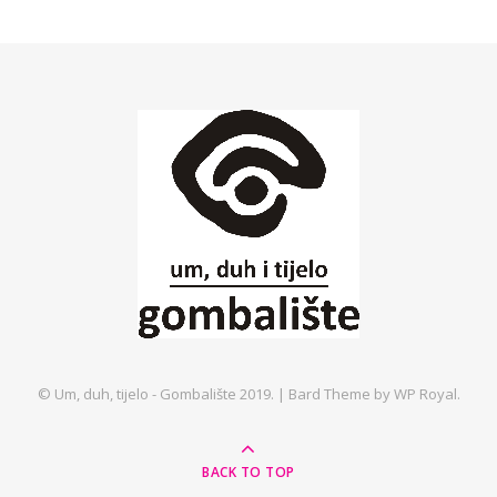
© Um, duh, tijelo - Gombalište 2019. |
Bard Theme by
WP Royal
.
BACK TO TOP