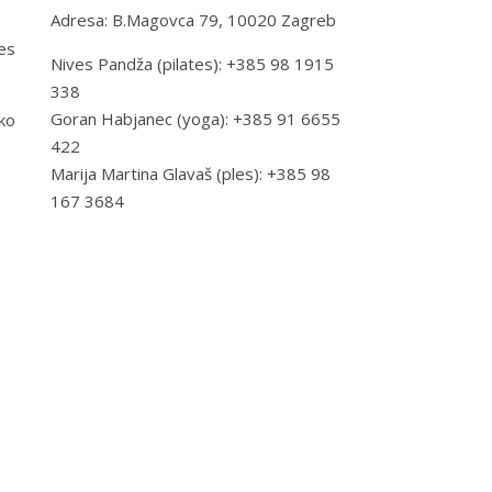
Adresa: B.Magovca 79, 10020 Zagreb
es
Nives Pandža (pilates): +385 98 1915
338
Goran Habjanec (yoga): +385 91 6655
ko
422
Marija Martina Glavaš (ples): +385 98
167 3684