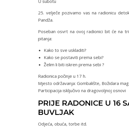
U subotu
25. velječe pozivamo vas na radionicu deto
Pandža.
Poseban osvrt na ovoj radionici bit će na tr
pitanja:
Kako to sve uskladiti?
Kako se postaviti prema sebi?
Želim li biti iskren prema sebi ?
Radionica počinje u 17 h.
Mjesto održavanja: Gombalište, Božidara mag
Participacija isključivo na dragovoljnoj osnovi
PRIJE RADONICE U 16 S
BUVLJAK
Odjeća, obuća, torbe itd.