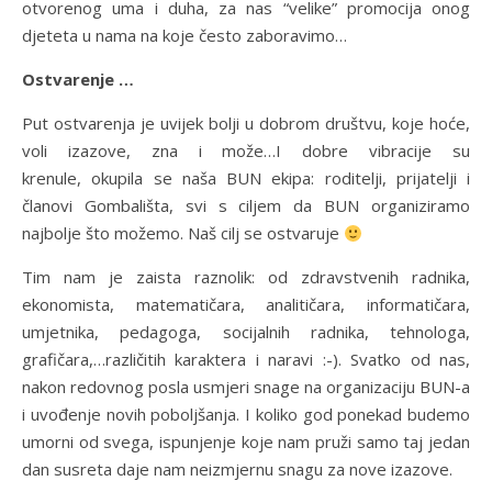
otvorenog uma i duha, za nas “velike” promocija onog
djeteta u nama na koje često zaboravimo…
Ostvarenje …
Put ostvarenja je uvijek bolji u dobrom društvu, koje hoće,
voli izazove, zna i može…I dobre vibracije su
krenule, okupila se naša BUN ekipa: roditelji, prijatelji i
članovi Gombališta, svi s ciljem da BUN organiziramo
najbolje što možemo. Naš cilj se ostvaruje
Tim nam je zaista raznolik: od zdravstvenih radnika,
ekonomista, matematičara, analitičara, informatičara,
umjetnika, pedagoga, socijalnih radnika, tehnologa,
grafičara,…različitih karaktera i naravi :-). Svatko od nas,
nakon redovnog posla usmjeri snage na organizaciju BUN-a
i uvođenje novih poboljšanja. I koliko god ponekad budemo
umorni od svega, ispunjenje koje nam pruži samo taj jedan
dan susreta daje nam neizmjernu snagu za nove izazove.