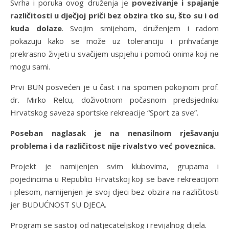
Svrha i poruka ovog druženja je
povezivanje i spajanje
različitosti u dječjoj priči bez obzira tko su, što su i od
kuda dolaze
. Svojim smijehom, druženjem i radom
pokazuju kako se može uz toleranciju i prihvaćanje
prekrasno živjeti u svačijem uspjehu i pomoći onima koji ne
mogu sami.
Prvi BUN posvećen je u čast i na spomen pokojnom prof.
dr. Mirko Relcu, doživotnom počasnom predsjedniku
Hrvatskog saveza sportske rekreacije “Sport za sve”.
Poseban naglasak je na nenasilnom rješavanju
problema i da različitost nije rivalstvo već poveznica.
Projekt je namijenjen svim klubovima, grupama i
pojedincima u Republici Hrvatskoj koji se bave rekreacijom
i plesom, namijenjen je svoj djeci bez obzira na različitosti
jer BUDUĆNOST SU DJECA.
Program se sastoji od natjecateljskog i revijalnog dijela.