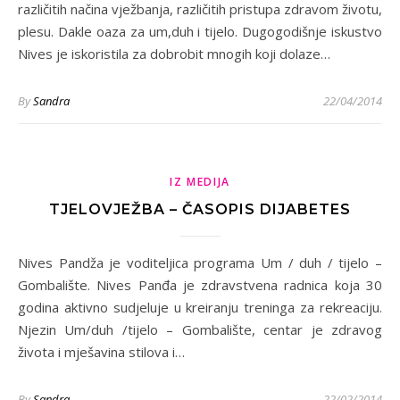
različitih načina vježbanja, različitih pristupa zdravom životu,
plesu. Dakle oaza za um,duh i tijelo. Dugogodišnje iskustvo
Nives je iskoristila za dobrobit mnogih koji dolaze…
By
Sandra
22/04/2014
IZ MEDIJA
TJELOVJEŽBA – ČASOPIS DIJABETES
Nives Pandža je voditeljica programa Um / duh / tijelo –
Gombalište. Nives Panđa je zdravstvena radnica koja 30
godina aktivno sudjeluje u kreiranju treninga za rekreaciju.
Njezin Um/duh /tijelo – Gombalište, centar je zdravog
života i mješavina stilova i…
By
Sandra
22/02/2014