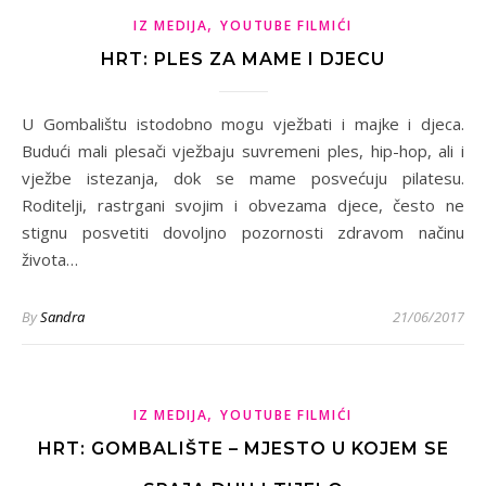
,
IZ MEDIJA
YOUTUBE FILMIĆI
HRT: PLES ZA MAME I DJECU
U Gombalištu istodobno mogu vježbati i majke i djeca.
Budući mali plesači vježbaju suvremeni ples, hip-hop, ali i
vježbe istezanja, dok se mame posvećuju pilatesu.
Roditelji, rastrgani svojim i obvezama djece, često ne
stignu posvetiti dovoljno pozornosti zdravom načinu
života…
By
Sandra
21/06/2017
,
IZ MEDIJA
YOUTUBE FILMIĆI
HRT: GOMBALIŠTE – MJESTO U KOJEM SE