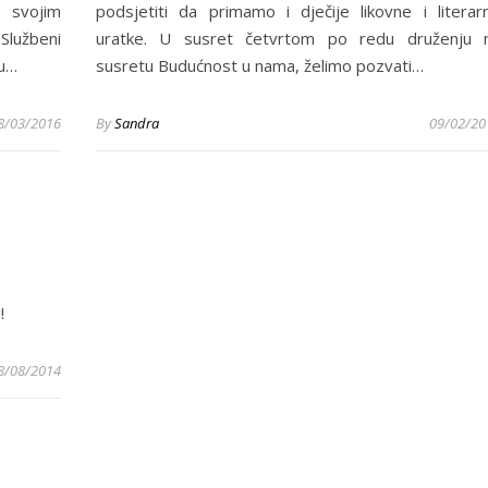
 svojim
podsjetiti da primamo i dječije likovne i literar
Službeni
uratke. U susret četvrtom po redu druženju 
 u…
susretu Budućnost u nama, želimo pozvati…
8/03/2016
By
Sandra
09/02/20
!
8/08/2014