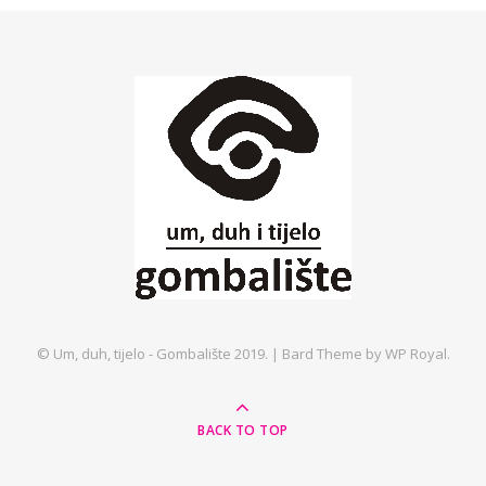
© Um, duh, tijelo - Gombalište 2019. |
Bard Theme by
WP Royal
.
BACK TO TOP