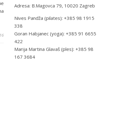
ne
Adresa: B.Magovca 79, 10020 Zagreb
na
Nives Pandža (pilates): +385 98 1915
338
Goran Habjanec (yoga): +385 91 6655
16
422
Marija Martina Glavaš (ples): +385 98
167 3684