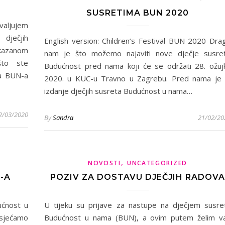
SUSRETIMA BUN 2020
valjujem
 dječjih
English version: Children’s Festival BUN 2020 Dra
kazanom
nam je što možemo najaviti nove dječje susre
što ste
Budućnost pred nama koji će se održati 28. ožuj
ma BUN-a
2020. u KUC-u Travno u Zagrebu. Pred nama je 
izdanje dječjih susreta Budućnost u nama…
2/03/2020
By
Sandra
21/02/20
,
NOVOSTI
UNCATEGORIZED
-A
POZIV ZA DOSTAVU DJEČJIH RADOVA
ućnost u
U tijeku su prijave za nastupe na dječjem susre
sjećamo
Budućnost u nama (BUN), a ovim putem želim v