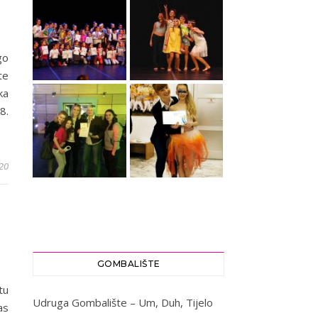
go
te
ka
8.
20
GOMBALIŠTE
tu
Udruga Gombalište – Um, Duh, Tijelo
as