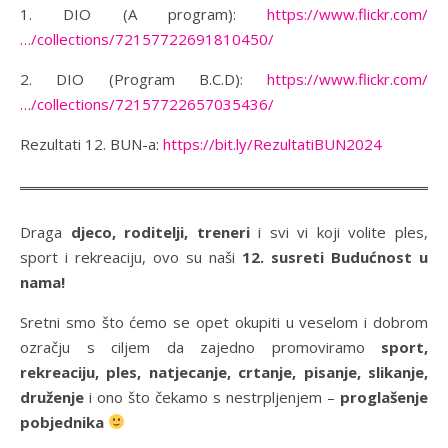
1. DIO (A program):
https://www.flickr.com/
…/collections/72157722691810450/
2. DIO (Program B.C.D):
https://www.flickr.com/
…/collections/72157722657035436/
Rezultati 12. BUN-a:
https://bit.ly/RezultatiBUN2024
Draga
djeco, roditelji, treneri
i svi vi koji volite ples,
sport i rekreaciju, ovo su naši
12. susreti Budućnost u
nama!
Sretni smo što ćemo se opet okupiti u veselom i dobrom
ozračju s ciljem da zajedno promoviramo
sport,
rekreaciju, ples, natjecanje, crtanje, pisanje, slikanje,
druženje
i ono što čekamo s nestrpljenjem –
proglašenje
pobjednika