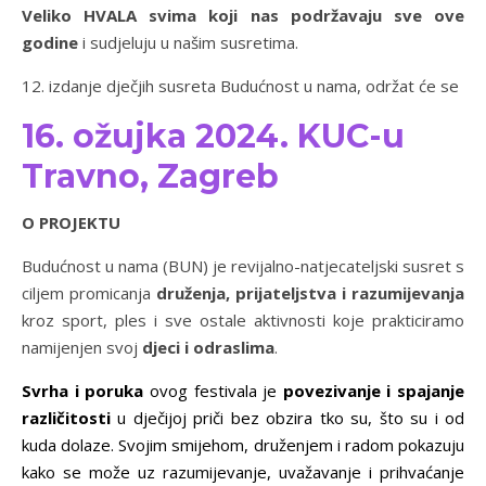
Veliko HVALA svima koji nas podržavaju sve ove
godine
i sudjeluju u našim susretima.
12. izdanje dječjih susreta Budućnost u nama, održat će se
16. ožujka 2024. KUC-u
Travno, Zagreb
O PROJEKTU
Budućnost u nama (BUN) je revijalno-natjecateljski susret s
ciljem promicanja
druženja, prijateljstva i razumijevanja
kroz sport, ples i sve ostale aktivnosti koje prakticiramo
namijenjen svoj
djeci i odraslima
.
Svrha i poruka
ovog festivala je
povezivanje i spajanje
različitosti
u dječijoj priči bez obzira tko su, što su i od
kuda dolaze. Svojim smijehom, druženjem i radom pokazuju
kako se može uz razumijevanje, uvažavanje i prihvaćanje