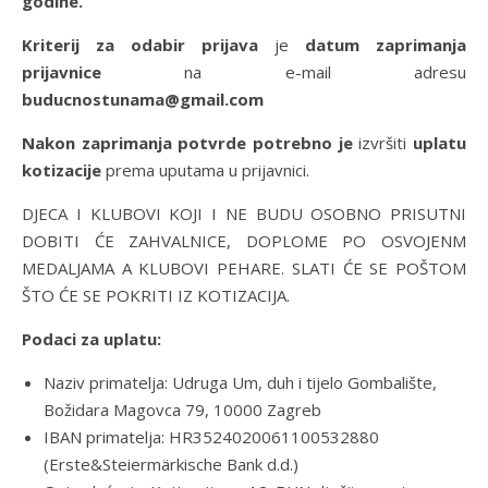
godine.
Kriterij za odabir prijava
je
datum zaprimanja
prijavnice
na e-mail adresu
buducnostunama@gmail.com
Nakon zaprimanja potvrde potrebno je
izvršiti
uplatu
kotizacije
prema uputama u prijavnici.
DJECA I KLUBOVI KOJI I NE BUDU OSOBNO PRISUTNI
DOBITI ĆE ZAHVALNICE, DOPLOME PO OSVOJENM
MEDALJAMA A KLUBOVI PEHARE. SLATI ĆE SE POŠTOM
ŠTO ĆE SE POKRITI IZ KOTIZACIJA.
Podaci za uplatu:
Naziv primatelja: Udruga Um, duh i tijelo Gombalište,
Božidara Magovca 79, 10000 Zagreb
IBAN primatelja: HR3524020061100532880
(Erste&Steiermärkische Bank d.d.)