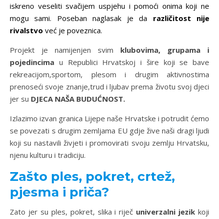
iskreno veseliti svačijem uspjehu i pomoći onima koji ne
mogu sami. Poseban naglasak je da
različitost nije
rivalstvo
već je poveznica.
Projekt je namijenjen svim
klubovima, grupama i
pojedincima
u Republici Hrvatskoj i šire koji se bave
rekreacijom,sportom, plesom i drugim aktivnostima
prenoseći svoje znanje,trud i ljubav prema životu svoj djeci
jer su
DJECA NAŠA BUDUĆNOST.
Izlazimo izvan granica Lijepe naše Hrvatske i potrudit ćemo
se povezati s drugim zemljama EU gdje žive naši dragi ljudi
koji su nastavili živjeti i promovirati svoju zemlju Hrvatsku,
njenu kulturu i tradiciju.
Zašto ples, pokret, crtež,
pjesma i priča?
Zato jer su ples, pokret, slika i riječ
univerzalni jezik
koji