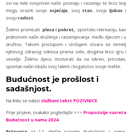
svi na neki svojstven način poznaju i razumiju te kroz koji
mogu izraziti svoje
osjećaje
, svoj
stav
, svoju
ljubav
i
svoju
radost
.
Želimo promicati
plesa i pokret,
sportsku rekreaciju, kao
jedinstven način druženja i razumijevanja među djecom i u
društvu. Takvim pristupom i izričajem stvara se temelj
njihovog zdravog odnosa prema sebi, drugima kroz igru i
veselje. Želimo djecu motivirati da na iskren, prirodan,
spontan način iskažu svoj talent i bogatstvo svoje mašte.
Budućnost je prošlost i
sadašnjost.
Na linku se nalazi
službeni tekst POZIVNICE
.
Prije prijave, svakako pogledajte >>>
Propozicije susreta
Budućnost u nama 2024.
Prijavnice
za 12. dječje susrete Budućnost u nama