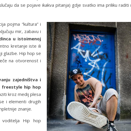
lučaju da se pojave ikakva pitanja) gdje svatko ima priliku raditi
ija pojma “kultura” i
ključuju mir, zabavu i
dinca u istoimenoj
tno kretanje iste ili
iji glazbe. Hip hop se
ječe na otvorenost i
anju zajedništva i
 freestyle hip hop
ziti kroz medij plesa
se i elementi drugih
ompletnije znanje.
e voditelja Hip hop