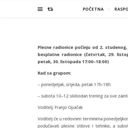
POČETNA
RASP
Plesne radionice počinju od 2. studenog,
besplatne radionice (četvrtak, 29. listo
petak, 30. listopada 17:00–18:00)
Rad sa grupom:
– ponedjeljak, srijeda, petak 17h-18h
– subota 10–12 slobodan trening za sve zaint
Voditelj: Franjo Opačak
Voditelj će u redovnim terminima ponedjeljko
podučavati plesne stilove i tehnike, a sub