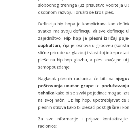
slobodnog treninga (uz prisustvo voditelja u s
osobnom razvoju i družiti se kroz ples.
Definicija hip hopa je komplicirana kao definic
svatko ima svoju definiciju, ali sve definicije u
zajedništvo.
Hip hop je plesni izričaj poje
supkulturi
, čija je osnova u grooveu (konstan
slične prirode uz glazbu) i vlastitoj interpretac
pleše na hip hop glazbu, a ples značajno ut
samopouzdanje.
Naglasak plesnih radionica će biti na
njegov
poštovanja unutar grupe
te
podučavanju
tehnika
kako bi se svaki pojedinac mogao izra
na svoj način. Uz hip hop, upotrebljavat će 
plesnih stilova kako bi plesači postigli šire i k
Za sve informacije i prijave kontaktirajt
radionice: