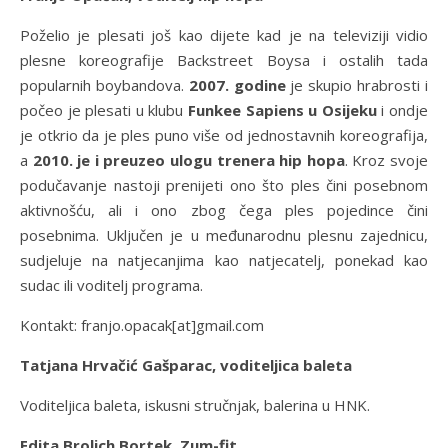
Poželio je plesati još kao dijete kad je na televiziji vidio
plesne koreografije Backstreet Boysa i ostalih tada
popularnih boybandova.
2007. godine
je skupio hrabrosti i
počeo je plesati u klubu
Funkee Sapiens u Osijeku
i ondje
je otkrio da je ples puno više od jednostavnih koreografija,
a
2010. je i preuzeo ulogu trenera hip hopa
. Kroz svoje
podučavanje nastoji prenijeti ono što ples čini posebnom
aktivnošću, ali i ono zbog čega ples pojedince čini
posebnima. Uključen je u međunarodnu plesnu zajednicu,
sudjeluje na natjecanjima kao natjecatelj, ponekad kao
sudac ili voditelj programa.
Kontakt: franjo.opacak[at]gmail.com
Tatjana Hrvačić Gašparac,
voditeljica baleta
Voditeljica baleta, iskusni stručnjak, balerina u HNK.
Edita Brolich Bortek, Zum-fit