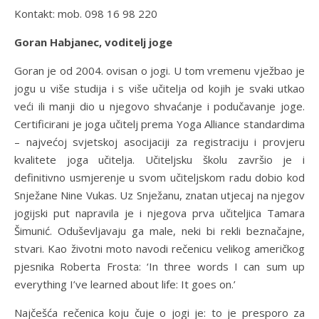
Kontakt: mob. 098 16 98 220
Goran Habjanec, voditelj joge
Goran je od 2004. ovisan o jogi. U tom vremenu vježbao je
jogu u više studija i s više učitelja od kojih je svaki utkao
veći ili manji dio u njegovo shvaćanje i podučavanje joge.
Certificirani je joga učitelj prema Yoga Alliance standardima
– najvećoj svjetskoj asocijaciji za registraciju i provjeru
kvalitete joga učitelja. Učiteljsku školu završio je i
definitivno usmjerenje u svom učiteljskom radu dobio kod
Snježane Nine Vukas. Uz Snježanu, znatan utjecaj na njegov
jogijski put napravila je i njegova prva učiteljica Tamara
Šimunić. Oduševljavaju ga male, neki bi rekli beznačajne,
stvari. Kao životni moto navodi rečenicu velikog američkog
pjesnika Roberta Frosta: ‘In three words I can sum up
everything I’ve learned about life: It goes on.’
Najčešća rečenica koju čuje o jogi je: to je presporo za