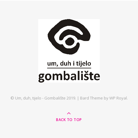
© Um, duh, tijelo - Gombalište 2019. |
Bard Theme by
WP Royal
.
BACK TO TOP