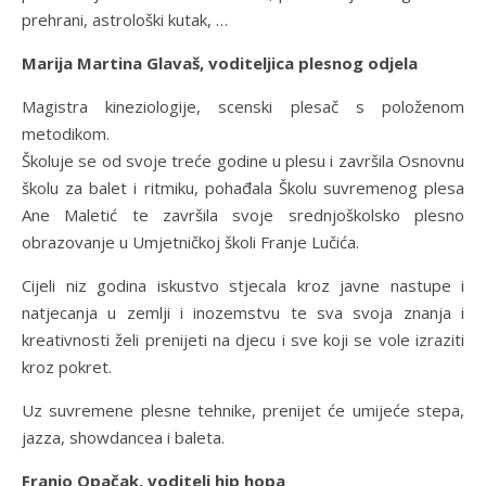
prehrani, astrološki kutak, …
Marija Martina Glavaš, voditeljica plesnog odjela
Magistra kineziologije, scenski plesač s položenom
metodikom.
Školuje se od svoje treće godine u plesu i završila Osnovnu
školu za balet i ritmiku, pohađala Školu suvremenog plesa
Ane Maletić te završila svoje srednjoškolsko plesno
obrazovanje u Umjetničkoj školi Franje Lučića.
Cijeli niz godina iskustvo stjecala kroz javne nastupe i
natjecanja u zemlji i inozemstvu te sva svoja znanja i
kreativnosti želi prenijeti na djecu i sve koji se vole izraziti
kroz pokret.
Uz suvremene plesne tehnike, prenijet će umijeće stepa,
jazza, showdancea i baleta.
Franjo Opačak, voditelj hip hopa