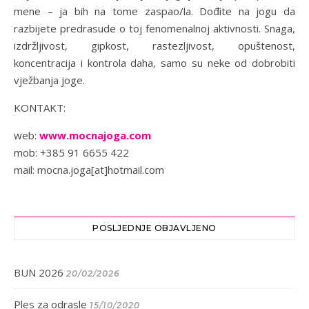
mene – ja bih na tome zaspao/la. Dođite na jogu da
razbijete predrasude o toj fenomenalnoj aktivnosti. Snaga,
izdržljivost, gipkost, rastezljivost, opuštenost,
koncentracija i kontrola daha, samo su neke od dobrobiti
vježbanja joge.
KONTAKT:
web:
www.mocnajoga.com
mob: +385 91 6655 422
mail: mocna.joga[at]hotmail.com
POSLJEDNJE OBJAVLJENO
BUN 2026
20/02/2026
Ples za odrasle
15/10/2020