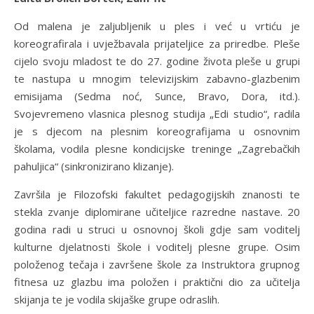
Od malena je zaljubljenik u ples i već u vrtiću je
koreografirala i uvježbavala prijateljice za priredbe. Pleše
cijelo svoju mladost te do 27. godine života pleše u grupi
te nastupa u mnogim televizijskim zabavno-glazbenim
emisijama (Sedma noć, Sunce, Bravo, Dora, itd.).
Svojevremeno vlasnica plesnog studija „Edi studio“, radila
je s djecom na plesnim koreografijama u osnovnim
školama, vodila plesne kondicijske treninge „Zagrebačkih
pahuljica“ (sinkronizirano klizanje).
Završila je Filozofski fakultet pedagogijskih znanosti te
stekla zvanje diplomirane učiteljice razredne nastave. 20
godina radi u struci u osnovnoj školi gdje sam voditelj
kulturne djelatnosti škole i voditelj plesne grupe. Osim
položenog tečaja i završene škole za Instruktora grupnog
fitnesa uz glazbu ima položen i praktični dio za učitelja
skijanja te je vodila skijaške grupe odraslih.