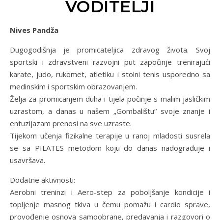
VODITELJI
Nives Pandža
Dugogodišnja je promicateljica zdravog života. Svoj
sportski i zdravstveni razvojni put započinje trenirajući
karate, judo, rukomet, atletiku i stolni tenis usporedno sa
medinskim i sportskim obrazovanjem.
Želja za promicanjem duha i tijela počinje s malim jasličkim
uzrastom, a danas u našem „Gombalištu“ svoje znanje i
entuzijazam prenosi na sve uzraste.
Tijekom učenja fizikalne terapije u ranoj mladosti susrela
se sa PILATES metodom koju do danas nadograđuje i
usavršava.
Dodatne aktivnosti:
Aerobni treninzi i Aero-step za poboljšanje kondicije i
topljenje masnog tkiva u čemu pomažu i cardio sprave,
provođenje osnova samoobrane, predavanja i razgovori o