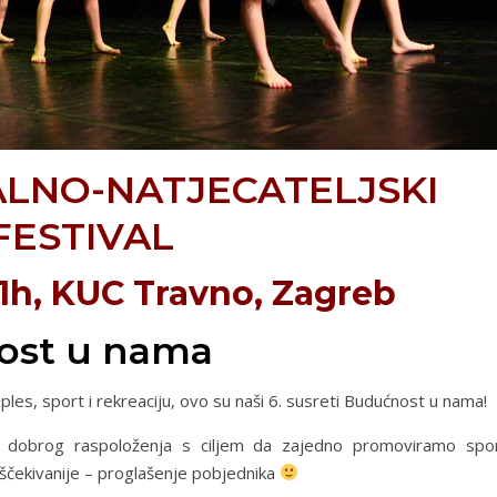
JALNO-NATJECATELJSKI
FESTIVAL
-21h, KUC Travno, Zagreb
nost u nama
ite ples, sport i rekreaciju, ovo su naši 6. susreti Budućnost u nama!
u dobrog raspoloženja s ciljem da zajedno promoviramo spor
jiščekivanije – proglašenje pobjednika