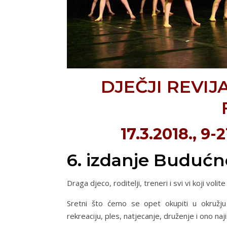
DJEČJI REVI
17.3.2018., 9
6. izdanje Buduć
Draga djeco, roditelji, treneri i svi vi koji vol
Sretni što ćemo se opet okupiti u okružj
rekreaciju, ples, natjecanje, druženje i ono na