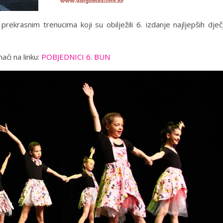
 prekrasnim trenucima koji su obilježili 6. izdanje najljepših dječ
aći na linku:
POBJEDNICI 6. BUN