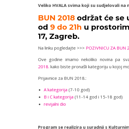
Veliko HVALA svima koji su sudjelovali na
BUN 2018
održat će se 
od
9 do 21h
u prostori
17, Zagreb.
Na linku pogledajte >>>
POZIVNICU ZA BUN 2
Ove godine imamo nekoliko novina pa sv
2018.
kako biste pronašli kategoriju u kojoj m
Prijavnice za BUN 2018.:
A kategorija
(7-10 god)
B i C kategorija
(11-14 god i 15-18 god)
revijalni dio
Program se realizira u suradnji s Kulturn