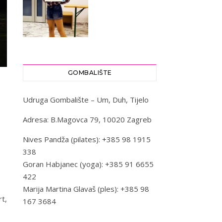
GOMBALIŠTE
Udruga Gombalište – Um, Duh, Tijelo
Adresa: B.Magovca 79, 10020 Zagreb
Nives Pandža (pilates): +385 98 1915
338
Goran Habjanec (yoga): +385 91 6655
422
Marija Martina Glavaš (ples): +385 98
t,
167 3684