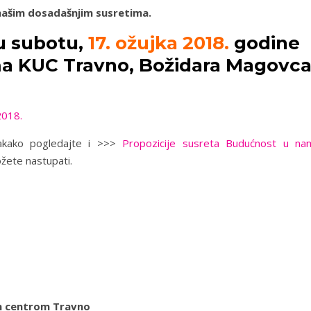
 našim dosadašnjim susretima.
u subotu,
17. ožujka 2018.
godine
ma KUC Travno, Božidara Magovc
018.
akako pogledajte i >>>
Propozicije susreta Budućnost u na
ožete nastupati.
im centrom Travno