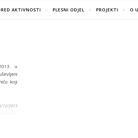
ORED AKTIVNOSTI
PLESNI ODJEL
PROJEKTI
O 
2013. u
ševljeni
iću koji
5/12/2013