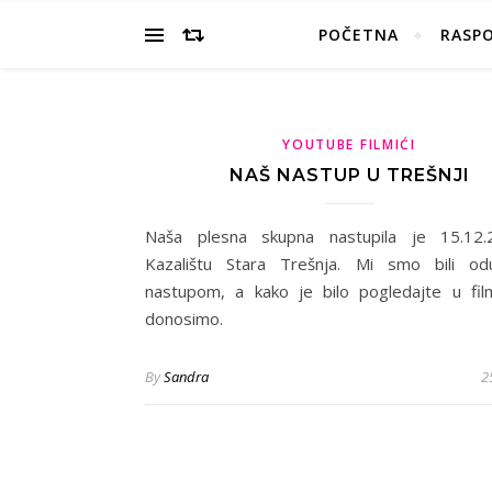
POČETNA
RASP
YOUTUBE FILMIĆI
NAŠ NASTUP U TREŠNJI
Naša plesna skupna nastupila je 15.12.
Kazalištu Stara Trešnja. Mi smo bili odu
nastupom, a kako je bilo pogledajte u film
donosimo.
By
Sandra
2