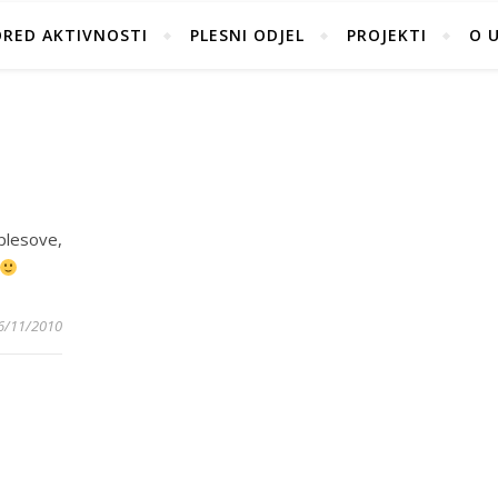
ORED AKTIVNOSTI
PLESNI ODJEL
PROJEKTI
O 
lesove,
6/11/2010