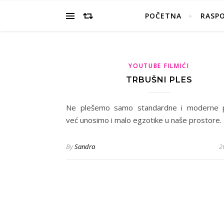
POČETNA
RASP
YOUTUBE FILMIĆI
TRBUŠNI PLES
Ne plešemo samo standardne i moderne p
već unosimo i malo egzotike u naše prostore.
By
Sandra
2