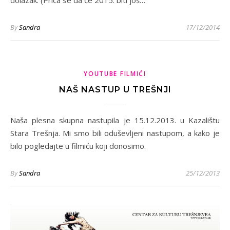
dolazak. (Priča se da će 2015. biti još…
By
Sandra
17/12/2014
YOUTUBE FILMIĆI
NAŠ NASTUP U TREŠNJI
Naša plesna skupna nastupila je 15.12.2013. u Kazalištu
Stara Trešnja. Mi smo bili oduševljeni nastupom, a kako je
bilo pogledajte u filmiću koji donosimo.
By
Sandra
25/12/2013