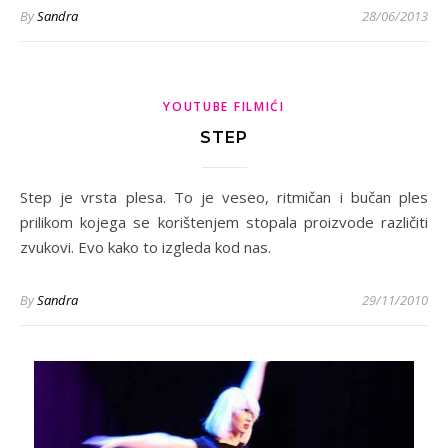
By
Sandra
28/06/2013
YOUTUBE FILMIĆI
STEP
Step je vrsta plesa. To je veseo, ritmičan i bučan ples
prilikom kojega se korištenjem stopala proizvode različiti
zvukovi. Evo kako to izgleda kod nas.
By
Sandra
29/11/2010