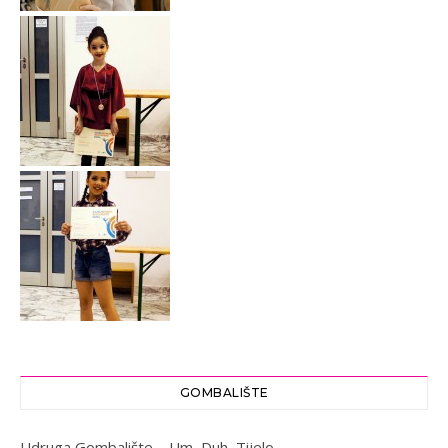
GOMBALIŠTE
Udruga Gombalište – Um, Duh, Tijelo