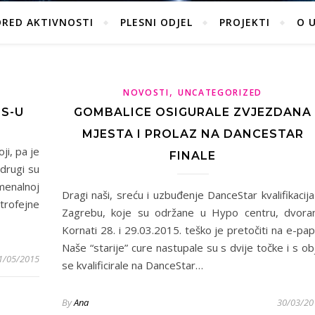
ORED AKTIVNOSTI
PLESNI ODJEL
PROJEKTI
O 
,
NOVOSTI
UNCATEGORIZED
PS-U
GOMBALICE OSIGURALE ZVJEZDANA
MJESTA I PROLAZ NA DANCESTAR
ji, pa je
FINALE
drugi su
menalnoj
Dragi naši, sreću i uzbuđenje DanceStar kvalifikacija
rofejne
Zagrebu, koje su održane u Hypo centru, dvora
Kornati 28. i 29.03.2015. teško je pretočiti na e-papi
Naše “starije” cure nastupale su s dvije točke i s ob
1/05/2015
se kvalificirale na DanceStar…
By
Ana
30/03/20