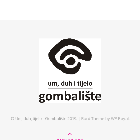
© Um, duh, tijelo - Gombalište 2019. |
Bard Theme by
WP Royal
.