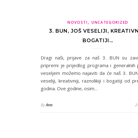
,
NOVOSTI
UNCATEGORIZED
3. BUN, JOŠ VESELIJI, KREATIVN
BOGATIJI…
Dragi naši, prijave za naš 3. BUN su zavr
pripremi je prijedlog programa i generalnih 
veseljem možemo najaviti da će naš 3. BUN 
veseliji, kreativniji, raznolikiji i bogatiji od p
godina. Ove godine, osim…
By
Ana
2