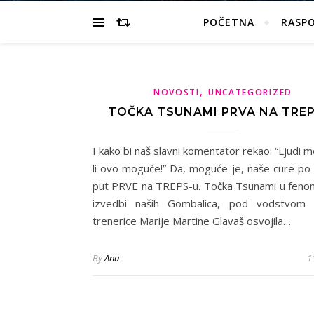
POČETNA
RASP
,
NOVOSTI
UNCATEGORIZED
TOČKA TSUNAMI PRVA NA TRE
I kako bi naš slavni komentator rekao: “Ljudi mo
li ovo moguće!” Da, moguće je, naše cure po 
put PRVE na TREPS-u. Točka Tsunami u feno
izvedbi naših Gombalica, pod vodstvom t
trenerice Marije Martine Glavaš osvojila…
By
Ana
1