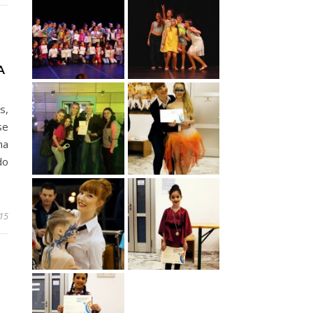
A
s,
se
ma
do
15