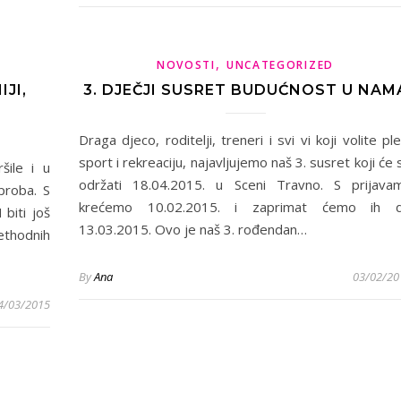
,
NOVOSTI
UNCATEGORIZED
IJI,
3. DJEČJI SUSRET BUDUĆNOST U NAM
Draga djeco, roditelji, treneri i svi vi koji volite ple
sport i rekreaciju, najavljujemo naš 3. susret koji će 
šile i u
održati 18.04.2015. u Sceni Travno. S prijava
proba. S
krećemo 10.02.2015. i zaprimat ćemo ih 
biti još
13.03.2015. Ovo je naš 3. rođendan…
rethodnih
By
Ana
03/02/20
4/03/2015