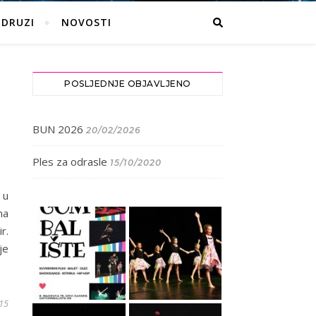
UDRUZI
NOVOSTI
POSLJEDNJE OBJAVLJENO
BUN 2026
20/02/2026
Ples za odrasle
15/10/2020
 u
na
r.
je
15