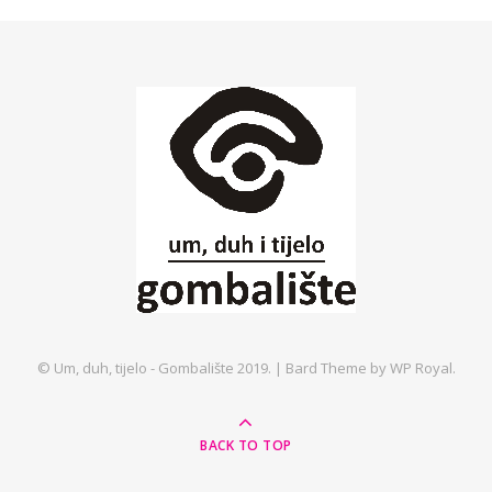
© Um, duh, tijelo - Gombalište 2019. |
Bard Theme by
WP Royal
.
BACK TO TOP