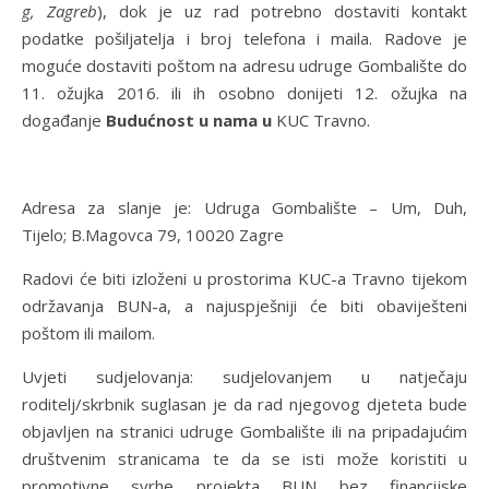
g, Zagreb
), dok je uz rad potrebno dostaviti kontakt
podatke pošiljatelja i broj telefona i maila. Radove je
moguće dostaviti poštom na adresu udruge Gombalište do
11. ožujka 2016. ili ih osobno donijeti 12. ožujka na
događanje
Budućnost u nama u
KUC Travno.
Adresa za slanje je: Udruga Gombalište – Um, Duh,
Tijelo; B.Magovca 79, 10020 Zagre
Radovi će biti izloženi u prostorima KUC-a Travno tijekom
održavanja BUN-a, a najuspješniji će biti obaviješteni
poštom ili mailom.
Uvjeti sudjelovanja: sudjelovanjem u natječaju
roditelj/skrbnik suglasan je da rad njegovog djeteta bude
objavljen na stranici udruge Gombalište ili na pripadajućim
društvenim stranicama te da se isti može koristiti u
promotivne svrhe projekta BUN bez financijske